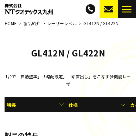
HOME
製品紹介
レーザーレベル
GL412N / GL422N
GL412N / GL422N
1台で「自動整準」「勾配設定」「鉛直出し」をこなす多機能レー
ザ
特長
仕様
カ
製品の特長