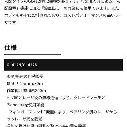
勾配タイプのGL412Nの2機種があります。勾配値入力による「勾
配設置」機能に加え「鉛直出し」の作業にも使用できます。また
ボディも堅牢に設計されており、コストパフォーマンスの高いレー
ザです。
仕様
GL412N/GL422N
水平/鉛直の自動整準
精度 ±1.5mm/30m
作業範囲 直径約800m
HL760とレーザ間の無線通信により、グレードマッチと
PlaneLokを使用可能
"フィンガープリント"機能により、ペアリング済みレーザから
のみレーザ光を受光
振動を受けた際の誤測を避ける為の警告機能